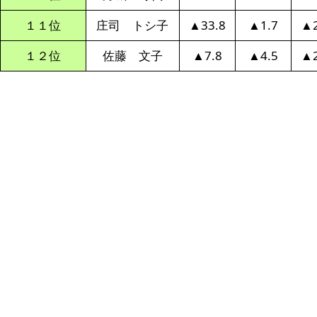
１１位
庄司 トシ子
▲33.8
▲1.7
▲2
１２位
佐藤 文子
▲7.8
▲4.5
▲2