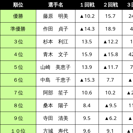
順位
選手名
１回戦
２回戦
３
優勝
藤原 明美
▲10.2
15.7
2
準優勝
作田 貞子
▲14.3
18.9
4
３位
杉本 利江
13.5
▲12.2
1
４位
青木 文子
15.9
▲15.8
4
５位
山崎 美恵子
13.9
▲11.7
7
６位
中島 千恵子
▲15.3
7.7
▲
７位
阿部 笙子
10.6
10.2
▲2
８位
桑本 陽子
8.4
▲9.5
1
９位
寺田 清美
9.5
▲6.2
▲
１０位
方城 寿代
9.6
9.1
▲1