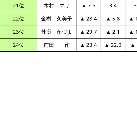
21位
木村 マリ
▲ 7.6
3.4
3
22位
金桝 久美子
▲ 28.4
▲ 5.8
▲ 
23位
外所 かづよ
▲ 29.7
▲ 2.1
▲ 
24位
前田 作
▲ 23.4
▲ 22.0
▲ 