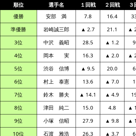
順位
選手名
１回戦
２回戦
３
優勝
安部 満
7.8
16.4
3
準優勝
岩崎誠三郎
▲ 2.7
21.1
▲ 
3位
中沢 義昭
28.5
▲ 1.2
9
4位
岡本 実
16.3
▲ 2.0
▲ 
5位
渋谷 信博
▲ 9.5
20.0
6
6位
村上 泰憲
13.6
▲ 7.0
1
7位
鈴木 勝夫
▲ 14.1
▲ 4.9
1
8位
津田 純二
15.0
4.8
▲ 
9位
小塚 信昭
27.9
▲ 9.8
▲ 
10位
石渡 雅浩
26.3
▲ 3.7
6