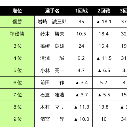
順位
選手名
1回戦
2回戦
3
優勝
岩崎 誠三郎
35
▲ 18.1
37
準優勝
鈴木 勝夫
10.5
18.4
32
３位
篠崎 良雄
24
15.4
19
４位
滝澤 誠
9.2
▲ 11.5
31
５位
小林 亮一
4.7
▲ 6.5
3
６位
前田 作
▲ 3.4
5.2
8
７位
石渡 雅浩
▲ 3.7
▲ 5.5
15
８位
木村 マリ
▲ 11.3
13.8
▲ 
９位
清宮 昇
▲ 10.0
10
34