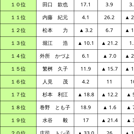
１０位
田口 欽也
17.1
3.9
3
１１位
内藤 紀元
4.1
26.2
▲ 2
１２位
松本 力
▲ 3.2
6.7
▲ 1
１３位
堀江 浩
▲ 10.1
▲ 21.2
1
１４位
外所 かづよ
6.1
▲ 7.0
▲ 2
１５位
繁桝 久子
11.9
▲ 15.7
▲ 1
１６位
人見 茂
4.2
11
1
１７位
杉本 利江
▲ 18.8
▲ 12.2
▲ 
１８位
巻野 とも子
18.9
▲ 1.6
▲ 
１９位
水谷 毅
17
▲ 21.4
▲ 
２０位
庄司 トシ子
▲ 33.0
26
▲ 1