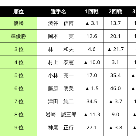
順位
選手名
1回戦
2回戦
優勝
渋谷 信博
▲ 3.1
13.7
準優勝
岡本 実
12.6
20.1
３位
林 和夫
4.6
▲ 21.7
４位
村上 泰憲
▲ 10.0
3.1
５位
小林 亮一
17.0
35.4
▲
６位
藤原 明美
▲ 1.5
46.0
▲
７位
津田 純二
34.5
▲ 3.7
８位
岩崎 誠三郎
▲ 11.3
9.0
▲
９位
神尾 正行
27.1
▲ 3.8
▲