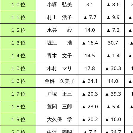
１０位
小塚 弘美
3.1
▲ 8.6
１１位
村上 活子
▲ 7.7
▲ 9.9
▲
１２位
水谷 毅
14.0
▲ 7.2
▲
１３位
堀江 浩
▲ 16.4
30.7
▲
１４位
青木 文子
14.5
▲ 1.4
▲
１５位
木村 マリ
17.8
▲ 30.3
１６位
金桝 久美子
▲ 24.1
14.0
▲
１７位
戸塚 正三
▲ 20.3
▲ 39.3
１８位
萱間 三郎
▲ 23.0
▲ 5.4
▲
１９位
大久保 学
▲ 20.2
▲ 16.0
２０位
中沢 義昭
▲ 7.6
▲ 24.7
▲