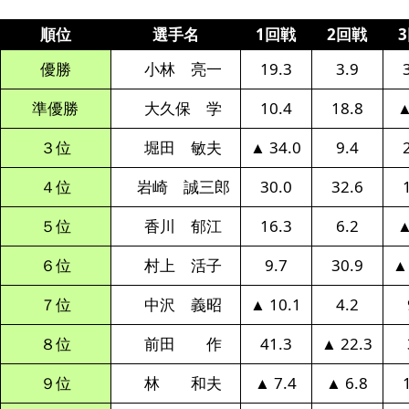
順位
選手名
1回戦
2回戦
優勝
小林 亮一
19.3
3.9
準優勝
大久保 学
10.4
18.8
▲
３位
堀田 敏夫
▲ 34.0
9.4
４位
岩崎 誠三郎
30.0
32.6
５位
香川 郁江
16.3
6.2
▲
６位
村上 活子
9.7
30.9
▲
７位
中沢 義昭
▲ 10.1
4.2
８位
前田 作
41.3
▲ 22.3
９位
林 和夫
▲ 7.4
▲ 6.8