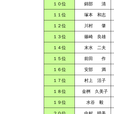
１０位
錦部 清
１１位
塚本 和志
１２位
川村 肇
１３位
篠崎 良雄
１４位
末水 二夫
１５位
前田 作
１６位
安部 満
１７位
村上 活子
１８位
金桝 久美子
１９位
水谷 毅
２０位
中村 晴美