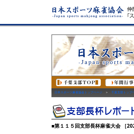
日本スポーツ麻雀協会トップページ
＞
千葉支部トップ
■第１１５回支部長杯麻雀大会 ［20