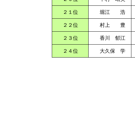
２１位
堀江 浩
２２位
村上 豊
２３位
香川 郁江
２４位
大久保 学