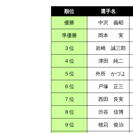
順位
選手名
優勝
中沢 義昭
準優勝
岡本 実
３位
岩崎 誠三郎
４位
津田 純二
５位
外所 かづよ
６位
戸塚 正三
７位
西田 良実
８位
渋谷 信博
９位
穂苅 俊治