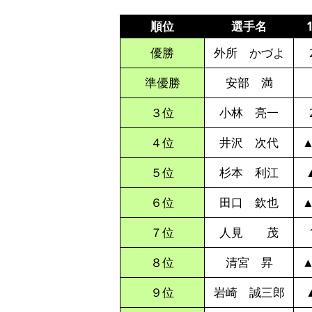
順位
選手名
優勝
外所 かづよ
準優勝
安部 満
３位
小林 亮一
４位
井沢 次代
▲
５位
杉本 利江
▲
６位
田口 欽也
▲
７位
人見 茂
８位
清宮 昇
▲
９位
岩崎 誠三郎
▲