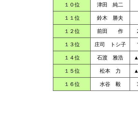
１０位
津田 純二
１１位
鈴木 勝夫
１２位
前田 作
１３位
庄司 トシ子
１４位
石渡 雅浩
▲
１５位
松本 力
▲
１６位
水谷 毅