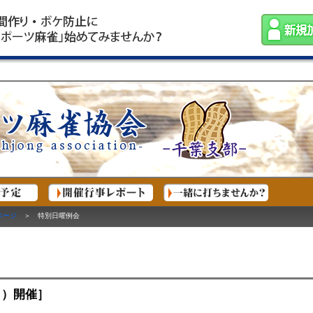
ページ
＞ 特別日曜例会
日）開催］