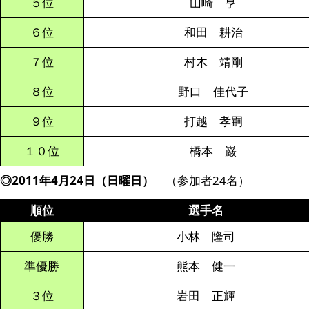
５位
山崎 亨
６位
和田 耕治
７位
村木 靖剛
８位
野口 佳代子
９位
打越 孝嗣
１０位
橋本 巌
◎2011年4月24日（日曜日）
（参加者24名）
順位
選手名
優勝
小林 隆司
準優勝
熊本 健一
３位
岩田 正輝