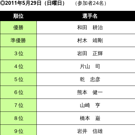
◎2011年5月29日（日曜日）
（参加者24名）
順位
選手名
優勝
和田 耕治
準優勝
村木 靖剛
３位
岩田 正輝
４位
片山 司
５位
乾 忠彦
６位
熊本 健一
７位
山崎 亨
８位
橋本 巌
９位
岩井 信雄