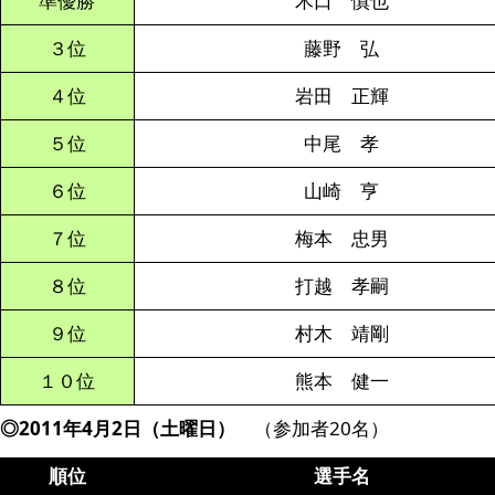
準優勝
木口 慎也
３位
藤野 弘
４位
岩田 正輝
５位
中尾 孝
６位
山崎 亨
７位
梅本 忠男
８位
打越 孝嗣
９位
村木 靖剛
１０位
熊本 健一
◎2011年4月2日（土曜日）
（参加者20名）
順位
選手名