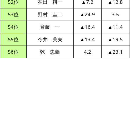
52位
在田 耕一
▲7.2
▲12.8
53位
野村 圭二
▲24.9
3.5
54位
斉藤 一
▲16.4
▲11.4
55位
今井 美夫
▲13.4
▲19.5
56位
乾 忠義
4.2
▲23.1