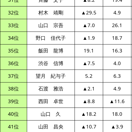
32位
村木 靖剛
▲29.5
4.9
33位
山口 宗吾
▲7.0
26.1
34位
野口 佳代子
▲1.9
18.7
35位
飯田 龍博
19.1
16.3
36位
渋谷 信博
▲7.5
4.0
37位
望月 紀与子
5.2
6.3
38位
石渡 雅浩
▲2.1
4.9
39位
西田 卓世
▲8.8
▲11.6
40位
山口 久
▲18.2
18.0
41位
山田 昌央
▲10.7
▲3.9