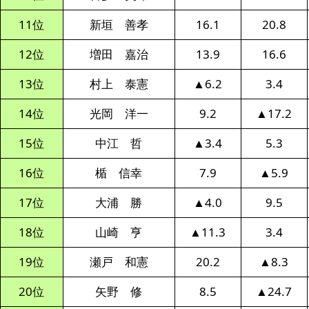
11位
新垣 善孝
16.1
20.8
12位
増田 嘉治
13.9
16.6
13位
村上 泰憲
▲6.2
3.4
14位
光岡 洋一
9.2
▲17.2
15位
中江 哲
▲3.4
5.3
16位
楯 信幸
7.9
▲5.9
17位
大浦 勝
▲4.0
9.5
18位
山崎 亨
▲11.3
3.4
19位
瀬戸 和憲
20.2
▲8.3
20位
矢野 修
8.5
▲24.7