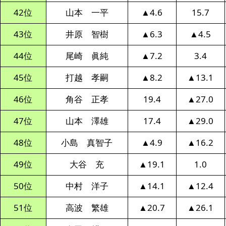
42位
山本 一平
▲4.6
15.7
43位
井原 智樹
▲6.3
▲4.5
44位
尾崎 眞純
▲7.2
3.4
45位
打越 孝嗣
▲8.2
▲13.1
46位
角谷 正孝
19.4
▲27.0
47位
山本 澤雄
17.4
▲29.0
48位
小島 真智子
▲4.9
▲16.2
49位
大谷 充
▲19.1
1.0
50位
中村 洋子
▲14.1
▲12.4
51位
高波 繁雄
▲20.7
▲26.1