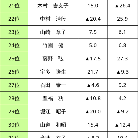
21位
木村 吉支子
15.0
▲26.4
22位
中村 清段
▲20.4
25.9
23位
山崎 章子
7.5
6.1
24位
竹園 健
5.0
6.8
25位
藤野 弘
▲17.5
27.3
26位
宇多 隆生
21.7
▲9.3
27位
石田 泰一
▲4.6
9.2
28位
豊福 功
▲10.8
4.2
29位
堀江 昭子
▲20.0
▲9.2
30位
山道 和昭
15.4
▲12.4
31位
斉藤 文子
▲8.2
19.4