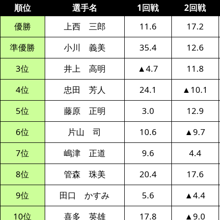
順位
選手名
1回戦
2回戦
優勝
上西 三郎
11.6
17.2
準優勝
小川 義美
35.4
12.6
3位
井上 高明
▲4.7
11.8
4位
忠田 芳人
24.1
▲10.1
5位
藤原 正明
3.0
12.9
6位
片山 司
10.6
▲9.7
7位
嶋津 正道
9.6
4.4
8位
管森 珠美
20.4
17.6
9位
田口 かすみ
5.6
▲4.4
10位
喜多 英雄
17.8
▲9.0