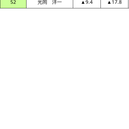
52
光岡 洋一
▲9.4
▲17.8