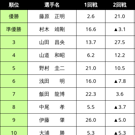
順位
選手名
1回戦
2回戦
優勝
藤原 正明
2.6
21.0
準優勝
村木 靖剛
16.6
▲3.1
3
山田 昌央
13.7
27.5
4
山道 和昭
6.2
12.2
5
野村 圭二
21.0
10.5
6
浅田 明
16.0
▲7.8
7
飯田 龍博
22.3
3.6
8
中尾 孝
5.5
▲3.7
9
伊藤 肇
26.0
▲5.0
10
大浦 勝
5.3
▲5.3