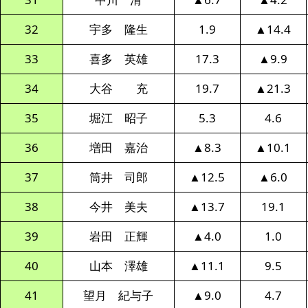
32
宇多 隆生
1.9
▲14.4
33
喜多 英雄
17.3
▲9.9
34
大谷 充
19.7
▲21.3
35
堀江 昭子
5.3
4.6
36
増田 嘉治
▲8.3
▲10.1
37
筒井 司郎
▲12.5
▲6.0
38
今井 美夫
▲13.7
19.1
39
岩田 正輝
▲4.0
1.0
40
山本 澤雄
▲11.1
9.5
41
望月 紀与子
▲9.0
4.7