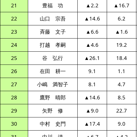
21
豊福 功
▲2.2
▲16.7
22
山口 宗吾
▲14.6
6.2
23
斉藤 文子
▲6.6
▲1.6
24
打越 孝嗣
▲4.6
19.2
25
谷 弘行
▲26.1
18.4
26
在田 耕一
9.1
1.1
27
小嶋 満智子
8.1
4.7
28
鷹野 晴郎
▲14.6
8.5
29
矢野 修
▲9.0
22.7
30
中村 史門
▲17.4
9.0
31
中川 清
▲6.7
▲4.2